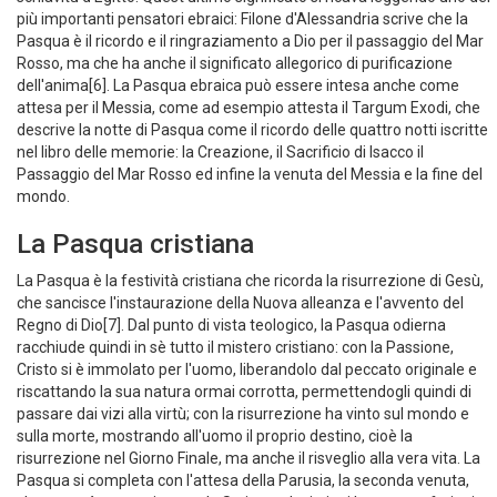
schiavitù d'Egitto. Quest'ultimo significato si ricava leggendo uno dei
più importanti pensatori ebraici: Filone d'Alessandria scrive che la
Pasqua è il ricordo e il ringraziamento a Dio per il passaggio del Mar
Rosso, ma che ha anche il significato allegorico di purificazione
dell'anima[6]. La Pasqua ebraica può essere intesa anche come
attesa per il Messia, come ad esempio attesta il Targum Exodi, che
descrive la notte di Pasqua come il ricordo delle quattro notti iscritte
nel libro delle memorie: la Creazione, il Sacrificio di Isacco il
Passaggio del Mar Rosso ed infine la venuta del Messia e la fine del
mondo.
La Pasqua cristiana
La Pasqua è la festività cristiana che ricorda la risurrezione di Gesù,
che sancisce l'instaurazione della Nuova alleanza e l'avvento del
Regno di Dio[7]. Dal punto di vista teologico, la Pasqua odierna
racchiude quindi in sè tutto il mistero cristiano: con la Passione,
Cristo si è immolato per l'uomo, liberandolo dal peccato originale e
riscattando la sua natura ormai corrotta, permettendogli quindi di
passare dai vizi alla virtù; con la risurrezione ha vinto sul mondo e
sulla morte, mostrando all'uomo il proprio destino, cioè la
risurrezione nel Giorno Finale, ma anche il risveglio alla vera vita. La