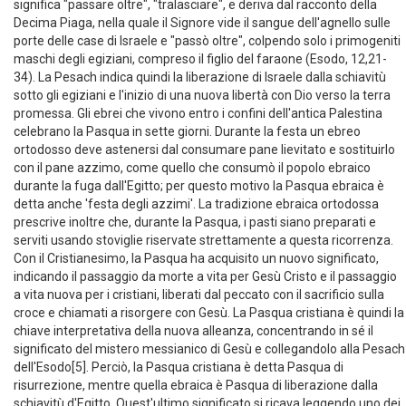
l'immolazione dell'agnello e il pane azzimo. La parola ebraica pesach
significa "passare oltre", "tralasciare", e deriva dal racconto della
Decima Piaga, nella quale il Signore vide il sangue dell'agnello sulle
porte delle case di Israele e "passò oltre", colpendo solo i primogeniti
maschi degli egiziani, compreso il figlio del faraone (Esodo, 12,21-
34). La Pesach indica quindi la liberazione di Israele dalla schiavitù
sotto gli egiziani e l'inizio di una nuova libertà con Dio verso la terra
promessa. Gli ebrei che vivono entro i confini dell'antica Palestina
celebrano la Pasqua in sette giorni. Durante la festa un ebreo
ortodosso deve astenersi dal consumare pane lievitato e sostituirlo
con il pane azzimo, come quello che consumò il popolo ebraico
durante la fuga dall'Egitto; per questo motivo la Pasqua ebraica è
detta anche 'festa degli azzimi'. La tradizione ebraica ortodossa
prescrive inoltre che, durante la Pasqua, i pasti siano preparati e
serviti usando stoviglie riservate strettamente a questa ricorrenza.
Con il Cristianesimo, la Pasqua ha acquisito un nuovo significato,
indicando il passaggio da morte a vita per Gesù Cristo e il passaggio
a vita nuova per i cristiani, liberati dal peccato con il sacrificio sulla
croce e chiamati a risorgere con Gesù. La Pasqua cristiana è quindi la
chiave interpretativa della nuova alleanza, concentrando in sé il
significato del mistero messianico di Gesù e collegandolo alla Pesach
dell'Esodo[5]. Perciò, la Pasqua cristiana è detta Pasqua di
risurrezione, mentre quella ebraica è Pasqua di liberazione dalla