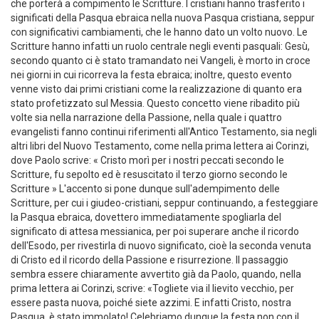
Pasqua si completa con l'attesa della Parusia, la seconda venuta,
che porterà a compimento le Scritture. I cristiani hanno trasferito i
significati della Pasqua ebraica nella nuova Pasqua cristiana, seppur
con significativi cambiamenti, che le hanno dato un volto nuovo. Le
Scritture hanno infatti un ruolo centrale negli eventi pasquali: Gesù,
secondo quanto ci è stato tramandato nei Vangeli, è morto in croce
nei giorni in cui ricorreva la festa ebraica; inoltre, questo evento
venne visto dai primi cristiani come la realizzazione di quanto era
stato profetizzato sul Messia. Questo concetto viene ribadito più
volte sia nella narrazione della Passione, nella quale i quattro
evangelisti fanno continui riferimenti all'Antico Testamento, sia negli
altri libri del Nuovo Testamento, come nella prima lettera ai Corinzi,
dove Paolo scrive: « Cristo morì per i nostri peccati secondo le
Scritture, fu sepolto ed è resuscitato il terzo giorno secondo le
Scritture » L'accento si pone dunque sull'adempimento delle
Scritture, per cui i giudeo-cristiani, seppur continuando, a festeggiare
la Pasqua ebraica, dovettero immediatamente spogliarla del
significato di attesa messianica, per poi superare anche il ricordo
dell'Esodo, per rivestirla di nuovo significato, cioè la seconda venuta
di Cristo ed il ricordo della Passione e risurrezione. Il passaggio
sembra essere chiaramente avvertito già da Paolo, quando, nella
prima lettera ai Corinzi, scrive: «Togliete via il lievito vecchio, per
essere pasta nuova, poiché siete azzimi. E infatti Cristo, nostra