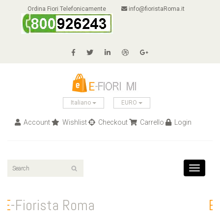
Ordina Fiori Telefonicamente
info@fioristaRoma.it
Italiano
EURO
Account
Wishlist
Checkout
Carrello
Login
Toggle
navigati
E
-Fiorista Roma