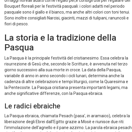
fiori e nel negozio di Fiori per Pasqua troverete una selezione di
omaggi floreali adatti come regalo per,e consigli utili per regalare dei
Bouquet floreali per le festività pasquali: i colori adatti nel periodo
pasquale sono il giallo e il bianco, ma anche altri colori con toni tenui.
Sono inoltre consigliati Narcisi, giacinti, mazzi di tulipani, ranuncoli e
fiori di pesco.
La storia e la tradizione della
Pasqua
La Pasqua è la principale festività del cristianesimo. Essa celebra la
risurrezione di Gesù che, secondo le Scritture, è avvenuta nel terzo
giorno successivo alla sua morte in croce. La data della Pasqua,
variabile di anno in anno secondo i cicli lunari, determina anche la
cadenza di altre celebrazioni e tempi liturgici, come la Quaresima e
la Pentecoste. La Pasqua cristiana presenta importanti legami, ma
anche significative differenze, con la Pasqua ebraica.
Le radici ebraiche
La Pasqua ebraica, chiamata Pesach (pasa', in aramaico), celebra la
liberazione degli Ebrei dall'Egitto grazie a Mosè e riunisce due riti: