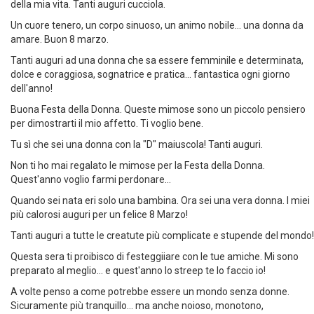
Nelle donne è racchiuso il senso dell'esistenza. Nel tuo cuore il senso
della mia vita. Tanti auguri cucciola.
Un cuore tenero, un corpo sinuoso, un animo nobile... una donna da
amare. Buon 8 marzo.
Tanti auguri ad una donna che sa essere femminile e determinata,
dolce e coraggiosa, sognatrice e pratica... fantastica ogni giorno
dell'anno!
Buona Festa della Donna. Queste mimose sono un piccolo pensiero
per dimostrarti il mio affetto. Ti voglio bene.
Tu sì che sei una donna con la "D" maiuscola! Tanti auguri.
Non ti ho mai regalato le mimose per la Festa della Donna.
Quest'anno voglio farmi perdonare...
Quando sei nata eri solo una bambina. Ora sei una vera donna. I miei
più calorosi auguri per un felice 8 Marzo!
Tanti auguri a tutte le creatute più complicate e stupende del mondo!
Questa sera ti proibisco di festeggiiare con le tue amiche. Mi sono
preparato al meglio... e quest'anno lo streep te lo faccio io!
A volte penso a come potrebbe essere un mondo senza donne.