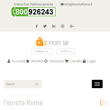
Ordina Fiori Telefonicamente
info@fioristaRoma.it
Italiano
EURO
Account
Wishlist
Checkout
Carrello
Login
Toggle
navigati
E
-Fiorista Roma