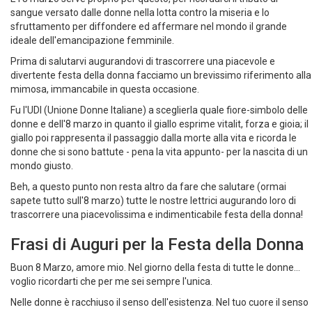
E l'8 marzo serve proprio per questo, per ricordarci il tributo di
sangue versato dalle donne nella lotta contro la miseria e lo
sfruttamento per diffondere ed affermare nel mondo il grande
ideale dell'emancipazione femminile.
Prima di salutarvi augurandovi di trascorrere una piacevole e
divertente festa della donna facciamo un brevissimo riferimento alla
mimosa, immancabile in questa occasione.
Fu l'UDI (Unione Donne Italiane) a sceglierla quale fiore-simbolo delle
donne e dell'8 marzo in quanto il giallo esprime vitalit, forza e gioia; il
giallo poi rappresenta il passaggio dalla morte alla vita e ricorda le
donne che si sono battute - pena la vita appunto- per la nascita di un
mondo giusto.
Beh, a questo punto non resta altro da fare che salutare (ormai
sapete tutto sull'8 marzo) tutte le nostre lettrici augurando loro di
trascorrere una piacevolissima e indimenticabile festa della donna!
Frasi di Auguri per la Festa della Donna
Buon 8 Marzo, amore mio. Nel giorno della festa di tutte le donne...
voglio ricordarti che per me sei sempre l'unica.