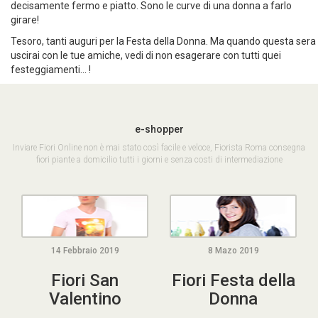
Sicuramente più tranquillo... ma anche noioso, monotono,
decisamente fermo e piatto. Sono le curve di una donna a farlo
girare!
Tesoro, tanti auguri per la Festa della Donna. Ma quando questa sera
uscirai con le tue amiche, vedi di non esagerare con tutti quei
festeggiamenti... !
e
-shopper
Inviare Fiori Online non è mai stato così facile e veloce, Fiorista Roma consegna
fiori piante a domicilio tutti i giorni e senza costi di intermediazione
14 Febbraio 2019
8 Mazo 2019
Fiori San
Fiori Festa della
Valentino
Donna