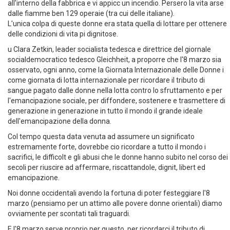
proprietario dell'industria, Mr. Johnson, fece chiudere le scioperanti
all'interno della fabbrica e vi appicc un incendio. Persero la vita arse
dalle fiamme ben 129 operaie (tra cui delle italiane).
L'unica colpa di queste donne era stata quella di lottare per ottenere
delle condizioni di vita pi dignitose.
u Clara Zetkin, leader socialista tedesca e direttrice del giornale
socialdemocratico tedesco Gleichheit, a proporre che l'8 marzo sia
osservato, ogni anno, come la Giornata Internazionale delle Donne i
come giornata di lotta internazionale per ricordare il tributo di
sangue pagato dalle donne nella lotta contro lo sfruttamento e per
l'emancipazione sociale, per diffondere, sostenere e trasmettere di
generazione in generazione in tutto il mondo il grande ideale
dell'emancipazione della donna.
Col tempo questa data venuta ad assumere un significato
estremamente forte, dovrebbe cio ricordare a tutto il mondo i
sacrifici, le difficolt e gli abusi che le donne hanno subito nel corso dei
secoli per riuscire ad affermare, riscattandole, dignit, libert ed
emancipazione.
Noi donne occidentali avendo la fortuna di poter festeggiare l'8
marzo (pensiamo per un attimo alle povere donne orientali) diamo
ovviamente per scontati tali traguardi.