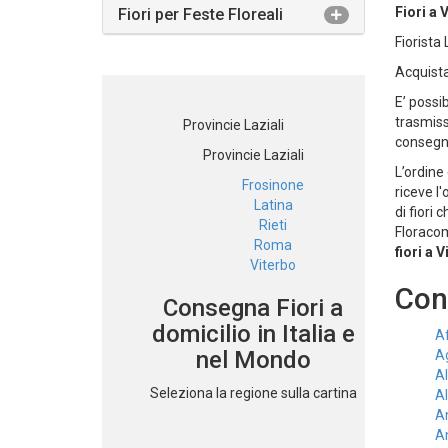
Fiori a 
Fiori per Feste Floreali
Fiorista 
Acquista
E’ possi
trasmiss
Provincie Laziali
consegna
Provincie Laziali
L’ordine 
Frosinone
riceve l
Latina
di fiori
Rieti
Floracom
Roma
fiori a 
Viterbo
Cons
Consegna Fiori a
domicilio in Italia e
Af
nel Mondo
A
Al
Seleziona la regione sulla cartina
A
An
An