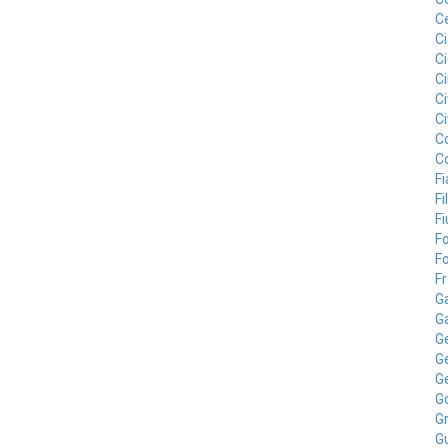
Ce
C
Ci
C
Ci
Ci
Co
C
F
Fi
Fi
F
F
Fr
Ga
G
G
G
G
G
Gr
Gu