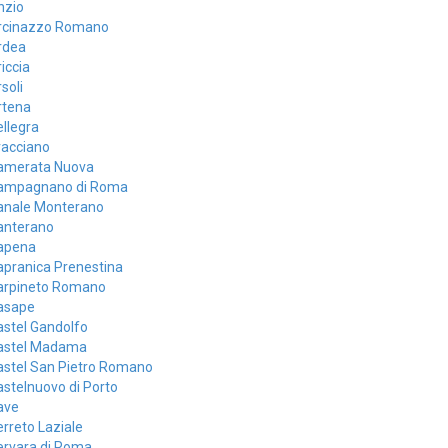
nzio
rcinazzo Romano
rdea
iccia
soli
rtena
llegra
racciano
amerata Nuova
ampagnano di Roma
anale Monterano
anterano
apena
apranica Prenestina
arpineto Romano
asape
stel Gandolfo
astel Madama
astel San Pietro Romano
stelnuovo di Porto
ave
rreto Laziale
ervara di Roma