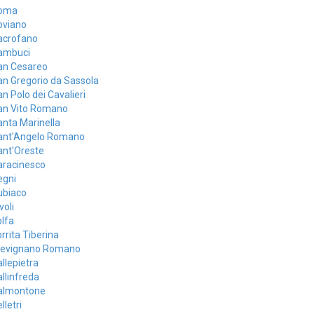
oma
oviano
acrofano
ambuci
an Cesareo
n Gregorio da Sassola
n Polo dei Cavalieri
an Vito Romano
nta Marinella
ant'Angelo Romano
ant'Oreste
aracinesco
egni
ubiaco
voli
lfa
rrita Tiberina
revignano Romano
llepietra
llinfreda
almontone
lletri