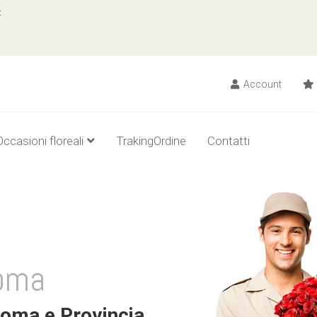
t
Account
Occasioni floreali
TrakingOrdine
Contatti
Roma
Roma e Provincia