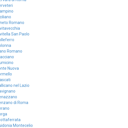
rveteri
iampino
ciliano
ineto Romano
vitavecchia
vitella San Paolo
lleferro
olonna
iano Romano
lacciano
umicino
onte Nuova
ormello
ascati
llicano nel Lazio
avignano
enazzano
enzano di Roma
erano
orga
ottaferrata
idonia Montecelio