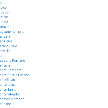
enne
abico
dispoli
anuvio
riano
icenza
agliano Romano
andela
anziana
arano Equo
rcellina
arino
azzano Romano
entana
onte Compatri
onte Porzio Catone
onteflavio
ontelanico
ntelibretti
onterotondo
ontorio Romano
oricone