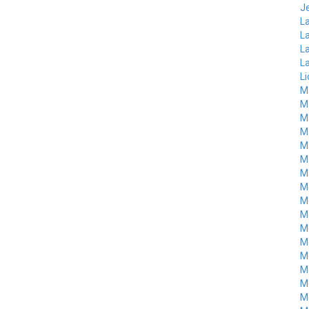
J
L
La
L
La
L
M
M
M
M
Ma
M
M
M
M
M
M
M
Mo
M
M
M