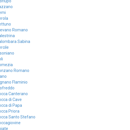
orlupo
azzano
emi
erola
ettuno
levano Romano
lestrina
alombara Sabina
rcile
isoniano
li
omezia
onzano Romano
iano
gnano Flaminio
iofreddo
occa Canterano
occa di Cave
occa di Papa
cca Priora
occa Santo Stefano
occagiovine
oiate