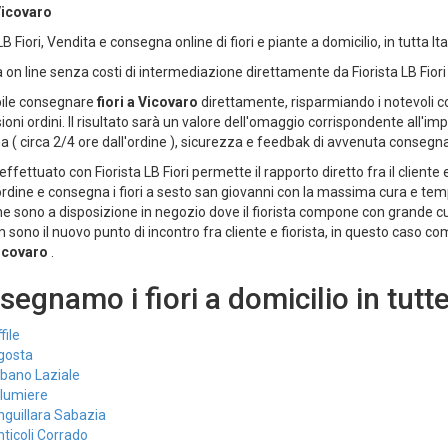
Vicovaro
LB Fiori, Vendita e consegna online di fiori e piante a domicilio, in tutta It
 on line senza costi di intermediazione direttamente da Fiorista LB Fio
bile consegnare
fiori a Vicovaro
direttamente, risparmiando i notevoli co
ioni ordini. Il risultato sarà un valore dell'omaggio corrispondente all'i
 ( circa 2/4 ore dall'ordine ), sicurezza e feedbak di avvenuta consegna
effettuato con Fiorista LB Fiori permette il rapporto diretto fra il cliente
'ordine e consegna i fiori a sesto san giovanni con la massima cura e temp
 che sono a disposizione in negozio dove il fiorista compone con grande cu
 sono il nuovo punto di incontro fra cliente e fiorista, in questo caso c
Vicovaro
.
egnamo i fiori a domicilio in tutte
file
gosta
bano Laziale
llumiere
guillara Sabazia
ticoli Corrado