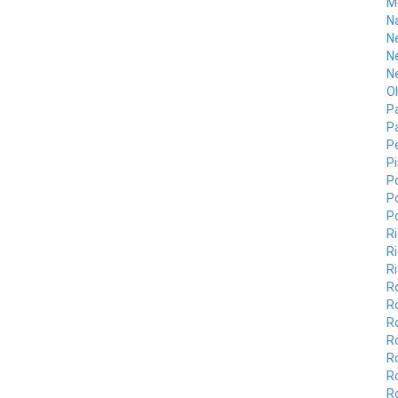
M
N
N
N
N
O
Pa
P
Pe
P
Po
P
P
R
Ri
R
R
R
R
Ro
R
R
R