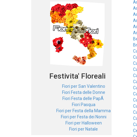
A
A
A
Ar
Ar
A
Be
B
C
C
C
C
Festivita' Floreali
C
C
Fiori per San Valentino
C
Fiori Festa delle Donne
C
Fiori Festa delle PapÃ
Ca
Fiori Pasqua
C
Fiori per Festa della Mamma
C
Fiori per Festa dei Nonni
Ca
Fiori per Halloween
C
Fiori per Natale
Ce
C