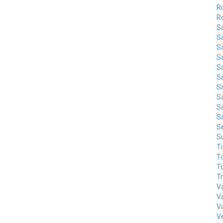
R
R
S
S
S
Sa
Sa
S
Sa
S
S
S
S
S
Ti
To
To
T
Va
Va
V
Ve