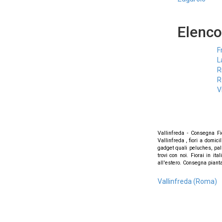
Elenco
F
L
R
R
V
Vallinfreda - Consegna Fio
Vallinfreda , fiori a domici
gadget quali peluches, pallo
trovi con noi. Fiorai in it
all'estero. Consegna pianta a
Vallinfreda (Roma)