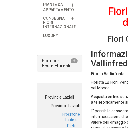
PIANTE DA
Fior
APPARTAMENTO
CONSEGNA
d
FIORI
INTERNAZIONALE
LUXORY
Fiori
Informazi
Fiori per
Vallinfre
Feste Floreali
Fiori a Vallinfreda
Fiorista LB Fiori, Vend
nel Mondo.
Acquista on line senz
Provincie Laziali
a telefonicamente a
Provincie Laziali
E’ possibile consegn
Frosinone
intermediazione che t
Latina
valore dell'omaggio 
Rieti