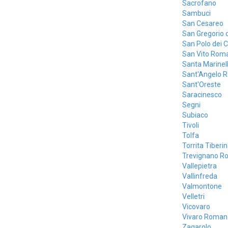
Sacrofano
Sambuci
San Cesareo
San Gregorio 
San Polo dei C
San Vito Rom
Santa Marinel
Sant'Angelo 
Sant'Oreste
Saracinesco
Segni
Subiaco
Tivoli
Tolfa
Torrita Tiberi
Trevignano R
Vallepietra
Vallinfreda
Valmontone
Velletri
Vicovaro
Vivaro Roman
Zagarolo