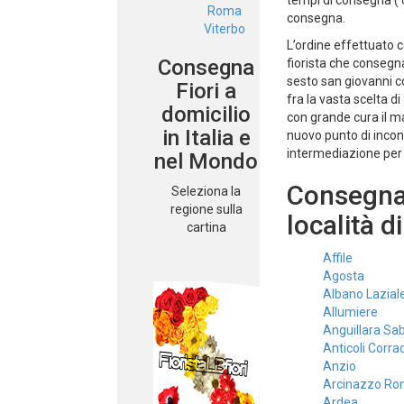
tempi di consegna ( c
Roma
consegna.
Viterbo
L’ordine effettuato co
Consegna
fiorista che conseg
sesto san giovanni c
Fiori a
fra la vasta scelta d
domicilio
con grande cura il ma
in Italia e
nuovo punto di incont
intermediazione per
nel Mondo
Consegnamo
Seleziona la
regione sulla
località d
cartina
Affile
Agosta
Albano Lazial
Allumiere
Anguillara Sa
Anticoli Corra
Anzio
Arcinazzo R
Ardea