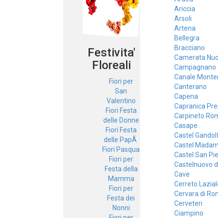
Ariccia
Arsoli
Artena
Bellegra
Bracciano
Festivita'
Camerata Nu
Floreali
Campagnano 
Canale Monte
Fiori per
Canterano
San
Capena
Valentino
Capranica Pre
Fiori Festa
Carpineto Ro
delle Donne
Casape
Fiori Festa
Castel Gandol
delle PapÃ
Castel Mada
Fiori Pasqua
Castel San Pi
Fiori per
Castelnuovo d
Festa della
Cave
Mamma
Cerreto Lazial
Fiori per
Cervara di R
Festa dei
Cerveteri
Nonni
Ciampino
Fiori per