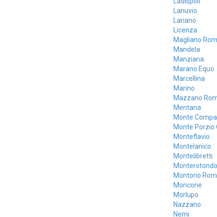
Ladispoli
Lanuvio
Lariano
Licenza
Magliano Ro
Mandela
Manziana
Marano Equo
Marcellina
Marino
Mazzano Ro
Mentana
Monte Compat
Monte Porzio
Monteflavio
Montelanico
Montelibretti
Monterotond
Montorio Ro
Moricone
Morlupo
Nazzano
Nemi