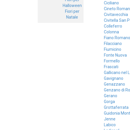
Ciciliano
Halloween
Cineto Roman
Fiori per
Civitavecchia
Natale
Civitella San 
Colleferro
Colonna
Fiano Roman
Filacciano
Fiumicino
Fonte Nuova
Formello
Frascati
Gallicano nel 
Gavignano
Genazzano
Genzano di R
Gerano
Gorga
Grottaferrata
Guidonia Mont
Jenne
Labico