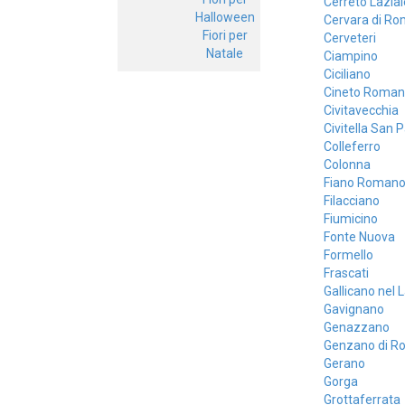
Cerreto Lazial
Halloween
Cervara di R
Fiori per
Cerveteri
Natale
Ciampino
Ciciliano
Cineto Roman
Civitavecchia
Civitella San 
Colleferro
Colonna
Fiano Roman
Filacciano
Fiumicino
Fonte Nuova
Formello
Frascati
Gallicano nel 
Gavignano
Genazzano
Genzano di R
Gerano
Gorga
Grottaferrata