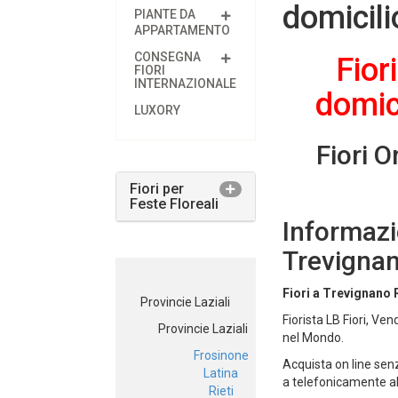
domicili
PIANTE DA
APPARTAMENTO
CONSEGNA
Fior
FIORI
INTERNAZIONALE
domic
LUXORY
Fiori 
Fiori per
Feste Floreali
Informazi
Trevigna
Fiori a Trevignano
Provincie Laziali
Fiorista LB Fiori, Vend
Provincie Laziali
nel Mondo.
Frosinone
Acquista on line senz
Latina
a telefonicamente a
Rieti