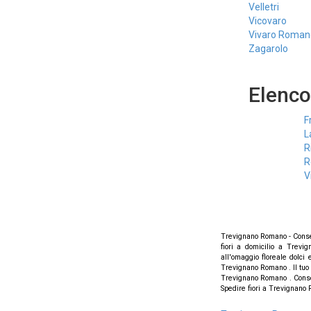
Velletri
Vicovaro
Vivaro Roman
Zagarolo
Elenco
F
L
R
R
V
Trevignano Romano - Conse
fiori a domicilio a Trevi
all'omaggio floreale dolci 
Trevignano Romano . Il tuo f
Trevignano Romano . Conseg
Spedire fiori a Trevignano R