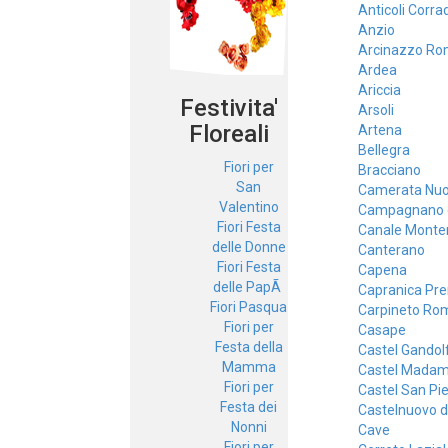
Anticoli Corra
Anzio
Arcinazzo R
Ardea
Ariccia
Festivita'
Arsoli
Floreali
Artena
Bellegra
Fiori per
Bracciano
San
Camerata Nu
Valentino
Campagnano 
Fiori Festa
Canale Monte
delle Donne
Canterano
Fiori Festa
Capena
delle PapÃ
Capranica Pre
Fiori Pasqua
Carpineto Ro
Fiori per
Casape
Festa della
Castel Gandol
Mamma
Castel Mada
Fiori per
Castel San Pi
Festa dei
Castelnuovo d
Nonni
Cave
Fiori per