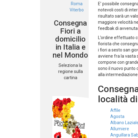
Roma
E’ possibile consegn
Viterbo
notevoli costi di inte
risultato sarà un va
Consegna
maggiore velocità nei
feedbak di avvenuta
Fiori a
domicilio
L’ordine effettuato co
fiorista che conseg
in Italia e
i fiori a sesto san g
nel Mondo
avviene fra la vasta s
compone con grande c
Seleziona la
sono il nuovo punto d
regione sulla
alla intermediazione
cartina
Consegnamo
località 
Affile
Agosta
Albano Lazial
Allumiere
Anguillara Sa