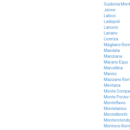
Guidonia Mont
Jenne
Labico
Ladispoli
Lanuvio
Lariano
Licenza
Magliano Ro
Mandela
Manziana
Marano Equo
Marcellina
Marino
Mazzano Ro
Mentana
Monte Compat
Monte Porzio
Monteflavio
Montelanico
Montelibretti
Monterotond
Montorio Ro