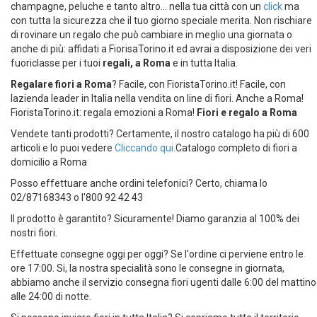
champagne, peluche e tanto altro... nella tua città con un
click
ma
con tutta la sicurezza che il tuo giorno speciale merita. Non rischiare
di rovinare un regalo che può cambiare in meglio una giornata o
anche di più: affidati a FiorisaTorino.it ed avrai a disposizione dei veri
fuoriclasse per i tuoi
regali, a Roma
e in tutta Italia.
Regalare fiori a Roma
? Facile, con FioristaTorino.it! Facile, con
lazienda leader in Italia nella vendita on line di fiori. Anche a Roma!
FioristaTorino.it: regala emozioni a Roma!
Fiori e regalo a Roma
Vendete tanti prodotti? Certamente, il nostro catalogo ha più di 600
articoli e lo puoi vedere
Cliccando qui.
Catalogo completo di fiori a
domicilio a Roma
Posso effettuare anche ordini telefonici? Certo, chiama lo
02/87168343 o l'800 92 42 43
Il prodotto è garantito? Sicuramente! Diamo garanzia al 100% dei
nostri fiori.
Effettuate consegne oggi per oggi? Se l'ordine ci perviene entro le
ore 17:00. Si, la nostra specialità sono le consegne in giornata,
abbiamo anche il servizio consegna fiori ugenti dalle 6:00 del mattino
alle 24:00 di notte.