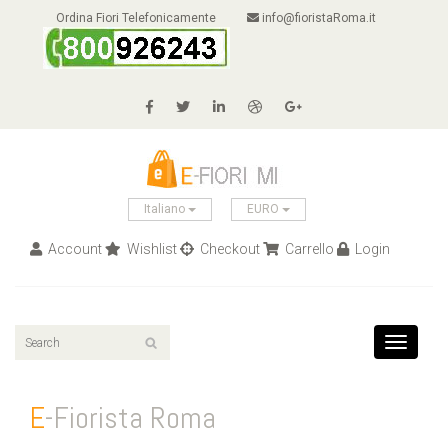
Ordina Fiori Telefonicamente
info@fioristaRoma.it
Italiano
EURO
Account
Wishlist
Checkout
Carrello
Login
Toggle
navigati
E
-Fiorista Roma