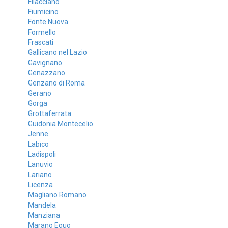
Filacciano
Fiumicino
Fonte Nuova
Formello
Frascati
Gallicano nel Lazio
Gavignano
Genazzano
Genzano di Roma
Gerano
Gorga
Grottaferrata
Guidonia Montecelio
Jenne
Labico
Ladispoli
Lanuvio
Lariano
Licenza
Magliano Romano
Mandela
Manziana
Marano Equo