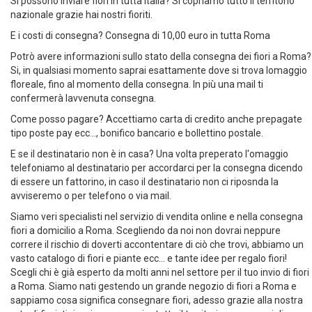
Si possono inviare fiori in tutta Italia? Si copriamo tutto il territorio
nazionale grazie hai nostri fioriti.
E i costi di consegna? Consegna di 10,00 euro in tutta Roma
Potrò avere informazioni sullo stato della consegna dei fiori a Roma?
Si, in qualsiasi momento saprai esattamente dove si trova lomaggio
floreale, fino al momento della consegna. In più una mail ti
confermerà lavvenuta consegna.
Come posso pagare? Accettiamo carta di credito anche prepagate
tipo poste pay ecc..., bonifico bancario e bollettino postale.
E se il destinatario non è in casa? Una volta preperato l'omaggio
telefoniamo al destinatario per accordarci per la consegna dicendo
di essere un fattorino, in caso il destinatario non ci riposnda la
avviseremo o per telefono o via mail.
Siamo veri specialisti nel servizio di vendita online e nella consegna
fiori a domicilio a Roma. Scegliendo da noi non dovrai neppure
correre il rischio di doverti accontentare di ciò che trovi, abbiamo un
vasto catalogo di fiori e piante ecc... e tante idee per regalo fiori!
Scegli chi è già esperto da molti anni nel settore per il tuo invio di fiori
a Roma. Siamo nati gestendo un grande negozio di fiori a Roma e
sappiamo cosa significa consegnare fiori, adesso grazie alla nostra