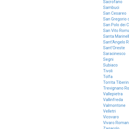
Sacrofano
Sambuci
San Cesareo
San Gregorio 
San Polo dei C
San Vito Rom
Santa Marinel
Sant'Angelo 
Sant'Oreste
Saracinesco
Segni
Subiaco
Tivoli
Tolfa
Torrita Tiberi
Trevignano R
Vallepietra
Vallinfreda
Valmontone
Velletri
Vicovaro
Vivaro Roman
Zagarolo