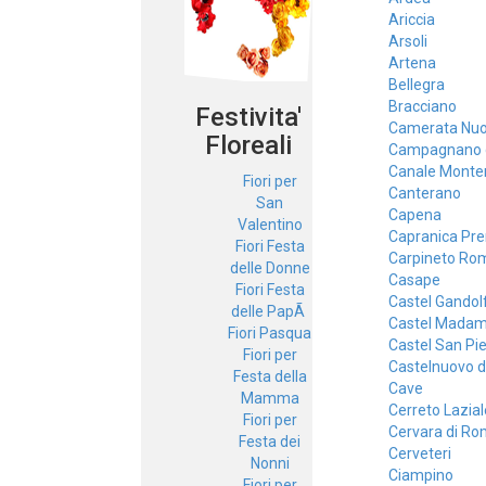
Ariccia
Arsoli
Artena
Bellegra
Bracciano
Festivita'
Camerata Nu
Floreali
Campagnano 
Canale Monte
Fiori per
Canterano
San
Capena
Valentino
Capranica Pre
Fiori Festa
Carpineto Ro
delle Donne
Casape
Fiori Festa
Castel Gandol
delle PapÃ
Castel Mada
Fiori Pasqua
Castel San Pi
Fiori per
Castelnuovo d
Festa della
Cave
Mamma
Cerreto Lazial
Fiori per
Cervara di R
Festa dei
Cerveteri
Nonni
Ciampino
Fiori per