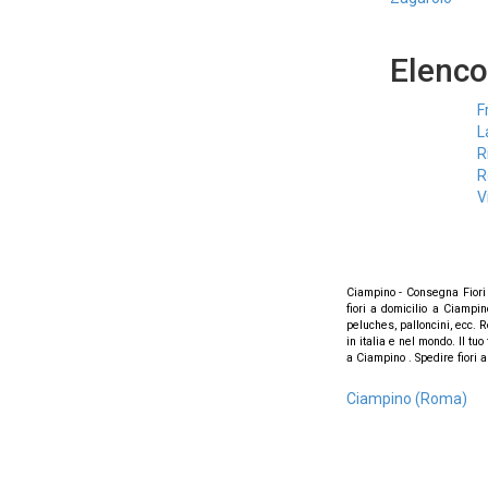
Elenco
F
L
R
R
V
Ciampino - Consegna Fiori 
fiori a domicilio a Ciampin
peluches, palloncini, ecc. R
in italia e nel mondo. Il tu
a Ciampino . Spedire fiori a 
Ciampino (Roma)