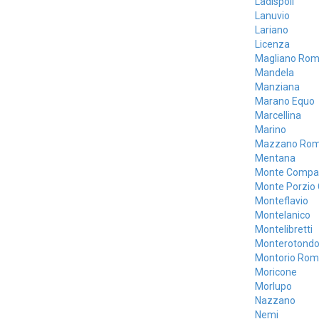
Ladispoli
Lanuvio
Lariano
Licenza
Magliano Ro
Mandela
Manziana
Marano Equo
Marcellina
Marino
Mazzano Ro
Mentana
Monte Compat
Monte Porzio
Monteflavio
Montelanico
Montelibretti
Monterotond
Montorio Ro
Moricone
Morlupo
Nazzano
Nemi