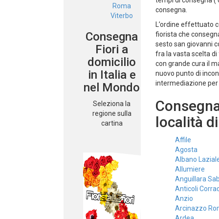
tempi di consegna ( c
Roma
consegna.
Viterbo
L’ordine effettuato co
Consegna
fiorista che conseg
sesto san giovanni c
Fiori a
fra la vasta scelta d
domicilio
con grande cura il ma
in Italia e
nuovo punto di incont
intermediazione per
nel Mondo
Consegnamo
Seleziona la
regione sulla
località d
cartina
Affile
Agosta
Albano Lazial
Allumiere
Anguillara Sa
Anticoli Corra
Anzio
Arcinazzo R
Ardea