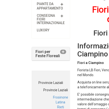
PIANTE DA
Fior
APPARTAMENTO
CONSEGNA
FIORI
INTERNAZIONALE
LUXORY
Fior
Informazi
Fiori per
Ciampino
Feste Floreali
Fiori a Ciampino
Fiorista LB Fiori, Vend
nel Mondo.
Acquista on line senz
Provincie Laziali
a telefonicamente a
Provincie Laziali
E’ possibile consegn
Frosinone
intermediazione che t
Latina
valore dell'omaggio 
Rieti