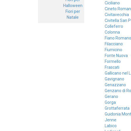
Ciciliano
Halloween
Cineto Roman
Fiori per
Civitavecchia
Natale
Civitella San 
Colleferro
Colonna
Fiano Roman
Filacciano
Fiumicino
Fonte Nuova
Formello
Frascati
Gallicano nel 
Gavignano
Genazzano
Genzano di R
Gerano
Gorga
Grottaferrata
Guidonia Mont
Jenne
Labico